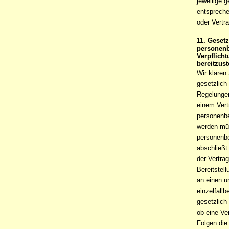
jeweilige 
entspreche
oder Vertr
11. Gesetz
personenb
Verpflich
bereitzust
Wir klären
gesetzlich
Regelungen
einem Vert
personenbe
werden müs
personenbe
abschließt
der Vertra
Bereitstel
an einen u
einzelfall
gesetzlich 
ob eine Ve
Folgen die