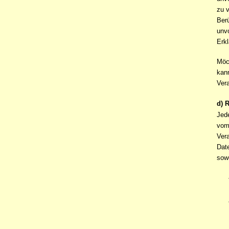
zu v
Berü
unv
Erk
Möc
kann
Ver
d) 
Jed
vom
Ver
Date
sowe