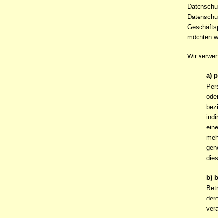
Datenschu
Datenschut
Geschäftsp
möchten wi
Wir verwen
a) 
Pers
oder
bezi
ind
ein
meh
gene
dies
b) 
Betr
der
vera