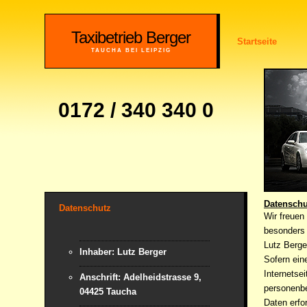
Taxibetrieb Berger
Startseite
TAUCHA BEI LEIPZIG
0172 / 340 340 0
Datenschu
Datenschutz
Wir freuen
besonders 
Lutz Berge
Inhaber: Lutz Berger
Sofern ein
Internetse
Anschrift: Adelheidstrasse 9,
personenbe
04425 Taucha
Daten erfo