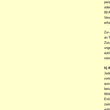
pers
ode
89 
Vera
erfo
Zur
an T
Zus
unge
auto
ver
h) 
Jed
vom
auss
ber
Wirk
Ents
zwis
aufg