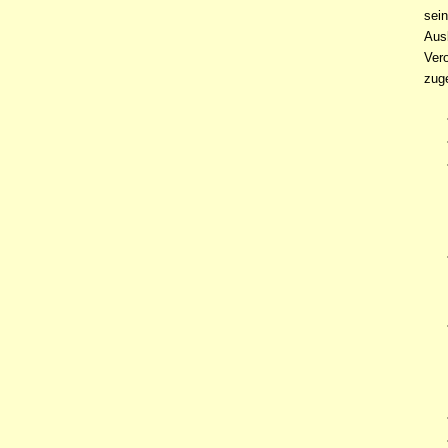
sei
Ausk
Ver
zug