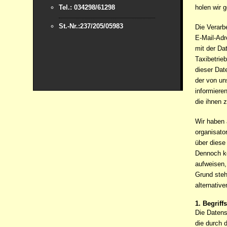
Tel.: 034298/61298
holen wir g
St.-Nr.:237/205/05983
Die Verarb
E-Mail-Adr
mit der Da
Taxibetrie
dieser Dat
der von un
informiere
die ihnen 
Wir haben 
organisato
über diese
Dennoch kö
aufweisen,
Grund steh
alternativ
1. Begrif
Die Datens
die durch 