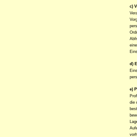
c) 
Vera
Vor
per
Ord
Abfr
eine
Ein
d) 
Eins
per
e) P
Prof
die
best
bewe
Lage
Aufe
vor