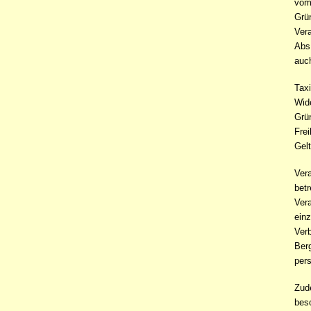
vom
Grün
Vera
Abs.
auch
Taxi
Wid
Grün
Frei
Gel
Ver
betr
Ver
einz
Verb
Berg
per
Zude
beso