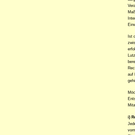
Vera
Maß
Inte
Einw
Ist 
zwis
erfo
Lut
ber
Rech
auf
gehö
Möc
Ents
Mita
i) 
Jed
vom