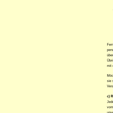
Fern
pers
über
Übr
mit 
Möc
sie 
Ver
c) 
Jed
vom
unve