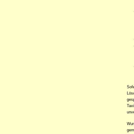
Sofe
Lös
gesp
Tax
unv
Wur
gem