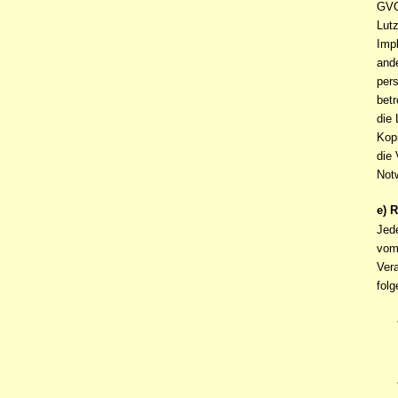
GVO 
Lutz
Imp
ande
per
betr
die
Kop
die 
Not
e) 
Jed
vom
Vera
fol