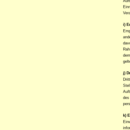
Auft
Einr
Vera
i) 
Empf
and
davo
Rah
dem
gelt
j) D
Drit
Stel
Auft
des 
per
k) 
Einw
inf