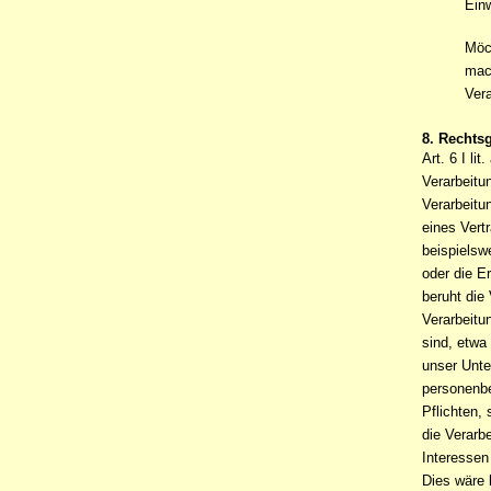
Einw
Möch
mach
Ver
8. Rechts
Art. 6 I l
Verarbeitu
Verarbeitu
eines Vertr
beispielsw
oder die E
beruht die 
Verarbeitu
sind, etwa
unser Unte
personenbe
Pflichten, 
die Verarb
Interessen
Dies wäre 