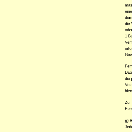
mas
ein
dem 
die
ode
1 Bu
Verf
erfo
Gewa
Fern
Dat
die
Vera
hier
Zur
Pers
g) 
Jed