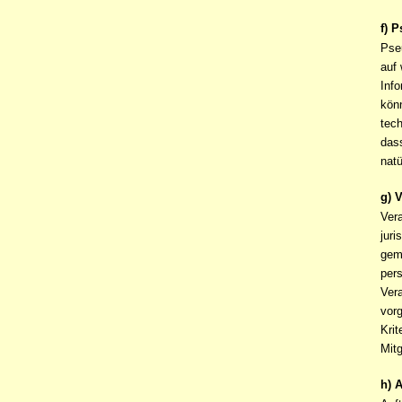
f) 
Pse
auf
Info
kön
tec
dass
nat
g) 
Vera
juri
gem
per
Vera
vor
Kri
Mit
h) 