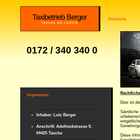
Taxibetrieb Berger
Startseite
TAUCHA BEI LEIPZIG
0172 / 340 340 0
Rechtlich
Impressum
Dies ist d
Sämtliche 
Inhaber: Lutz Berger
urheberrec
entgeltlich
Genehmigu
Anschrift: Adelheidstrasse 9,
04425 Taucha
Diese Infor
Gewährleis