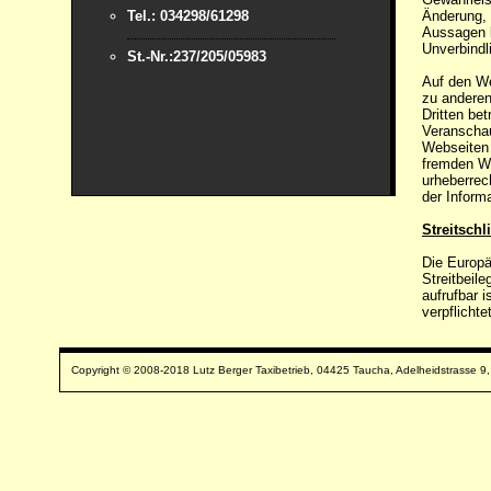
Tel.: 034298/61298
Änderung, 
Aussagen k
Unverbindl
St.-Nr.:237/205/05983
Auf den W
zu anderen
Dritten be
Veranscha
Webseiten 
fremden W
urheberrec
der Inform
Streitschl
Die Europä
Streitbeil
aufrufbar 
verpflicht
Copyright © 2008-2018 Lutz Berger Taxibetrieb, 04425 Taucha, Adelheidstrasse 9